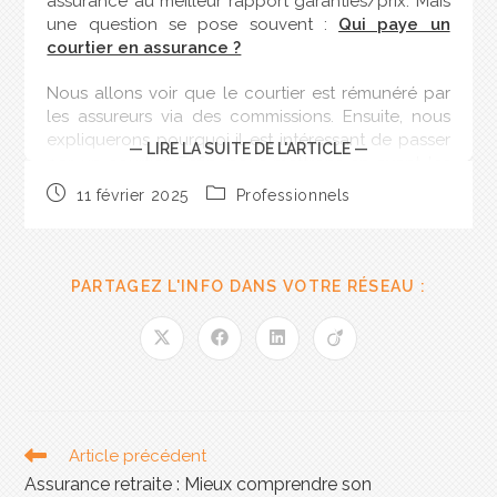
assurance au meilleur rapport garanties/prix. Mais
une question se pose souvent :
Qui paye un
courtier en assurance ?
Nous allons voir que le courtier est rémunéré par
les assureurs via des commissions. Ensuite, nous
expliquerons pourquoi il est intéressant de passer
— LIRE LA SUITE DE L'ARTICLE —
par un courtier. Enfin, nous mettrons en avant les
avantages de choisir un courtier du réseau
11 février 2025
Professionnels
SAGESSE.
PARTAGEZ L'INFO DANS VOTRE RÉSEAU :
Article précédent
Assurance retraite : Mieux comprendre son