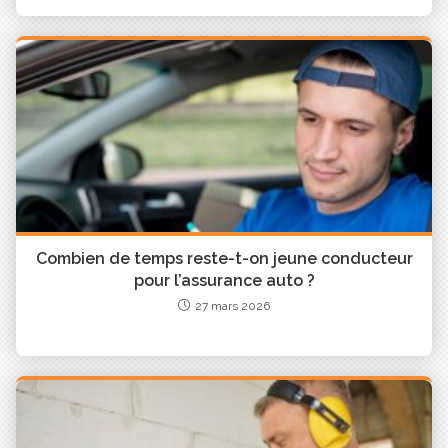
Le courtier se paye grâce
aux commissions reversées
par les assureurs et non
celles des assurés.
Contrairement à une idée reçue, faire
appel à un courtier en assurance ne coûte
pas plus cher à l’assuré. En effet, le courtier
est rémunéré par les compagnies
d’assurances sous forme de commissions
sur les contrats souscrits.
Combien de temps reste-t-on jeune conducteur
pour l’assurance auto ?
Les assureurs lui accordent des tarifs
27 mars 2026
préférentiels, ce qui lui permet souvent de
proposer des prix équivalents, voire
inférieurs, à ceux affichés directement par
les compagnies d’assurances. Pourquoi
ces remises ? Car le courtier facilite le
travail de l’assureur : il gère la relation
client, la constitution des dossiers et le